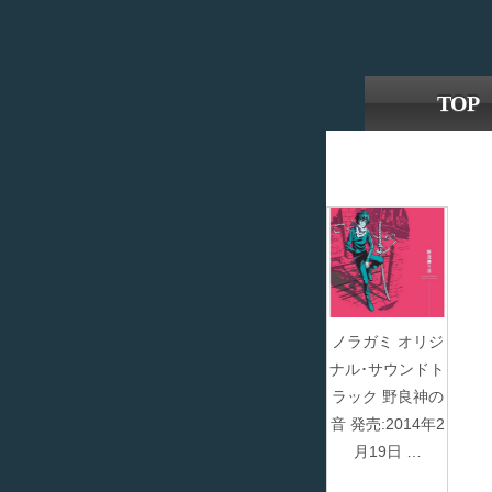
TOP
ノラガミ オリジ
ナル･サウンドト
ラック 野良神の
音 発売:2014年2
月19日 …