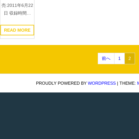
売:2011年6月22
日 収録時間…
READ MORE
投
前へ
1
2
稿
の
PROUDLY POWERED BY
WORDPRESS
|
THEME:
ペ
ー
ジ
送
り