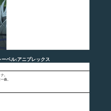
し レーベル:アニプレックス
ック。
な一曲。