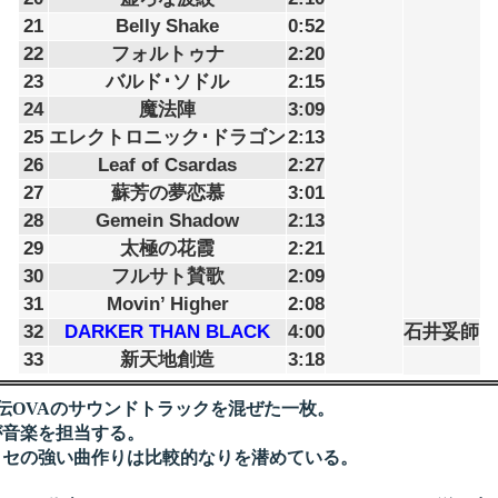
21
Belly Shake
0:52
22
フォルトゥナ
2:20
23
バルド･ソドル
2:15
24
魔法陣
3:09
25
エレクトロニック･ドラゴン
2:13
26
Leaf of Csardas
2:27
27
蘇芳の夢恋慕
3:01
28
Gemein Shadow
2:13
29
太極の花霞
2:21
30
フルサト賛歌
2:09
31
Movin’ Higher
2:08
32
DARKER THAN BLACK
4:00
石井妥師
33
新天地創造
3:18
OVAのサウンドトラックを混ぜた一枚。
音楽を担当する。
セの強い曲作りは比較的なりを潜めている。