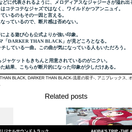
ted Bar」などに代表されるように、メロディアスなジャジーさが溢れ出
はコテコテなジャズではなく、ワイルドかつアンニュイ。
ているのもその一因と言える。
なっているので、断片感は否めない。
による遊び心も公式よりか強い印象。
DARKER THAN BLACK」が見どころとなる。
ッチしている一曲。この曲が気になっている人もいただろう。
らジャケットもきちんと用意されているのがニクい。
た結果、こちらが断片的になった印象が少しだけある。
THAN BLACK
,
DARKER THAN BLACK-流星の双子-
,
アニプレックス
,
オ
弘
Related posts
オリジナルサウンドトラック
AKIBA’S TRIP -