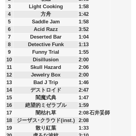
3
Light Cooking
1:58
4
方舟
1:42
5
Saddle Jam
1:58
6
Acid Razz
3:52
7
Deserted Bar
1:04
8
Detective Funk
1:13
9
Funny Trial
1:55
10
Disillusion
2:00
11
Skull Hazard
2:06
12
Jewelry Box
2:00
13
Bad J Trip
1:46
14
デストロイド
2:47
15
閻魔式典
1:47
16
絶望的ミゼラブル
1:59
17
闇枯れ草
2:08
石井妥師
18
ジーザス･クラウド(inst.)
2:08
19
散り紅葉
1:33
20
虚ろな波紋
2:10