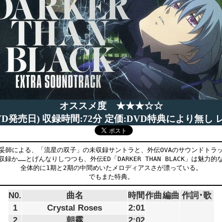
オススメ度 ★★★☆☆
(DVD発売日) 収録時間:72分 定価:DVD特典により無
妥師による、「流星の双子」の未収録サントラと、外伝OVAのサウンドトラ
収録か……とげんなりしつつも、外伝ED「DARKER THAN BLACK」は魅力的
全体的に1期と2期の中間めいたメロディアスさが漂っている。
でもまた特典。
N0.
曲名
時間
作曲
編曲
作詞･歌
1
Crystal Roses
2:01
2
朝霧
2:02