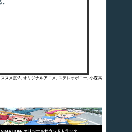
る。
ススメ度:3
,
オリジナルアニメ
,
ステレオポニー
,
小森高
THE ANIMATION- オリジナルサウンドトラック