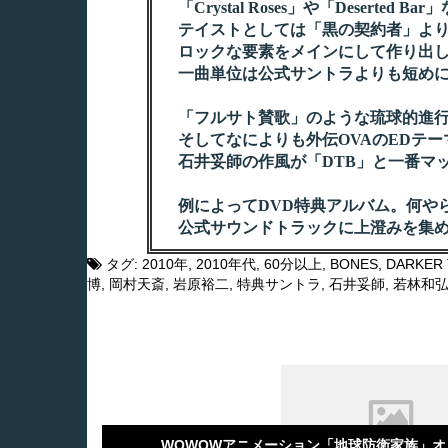
「Crystal Roses」や「Deser
テイストとしては「黒の契約者」より
ロックな要素をメインにして作り出し
一曲単位は公式サントラよりも短めに
「フルサト賛歌」のような琉球的進行
そしてなによりも外伝OVAのEDテーマ「
石井妥師の作風が「DTB」と一番マ
例によってDVD特典アルバム。何や
公式サウンドトラックに上澄みを集め
タグ:
2010年
,
2010年代
,
60分以上
,
BONES
,
DARKER 
博
,
岡村天斎
,
岩原裕二
,
特典サントラ
,
石井妥師
,
若林和
WOWOWアニメーション「地球防衛家族」