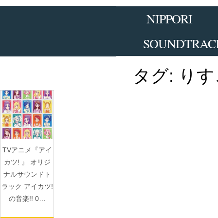
Skip
to
NIPPORI
the
content
SOUNDTRAC
タグ:
りす
TVアニメ『アイ
カツ! 』 オリジ
ナルサウンドト
ラック アイカツ!
の音楽!! 0…