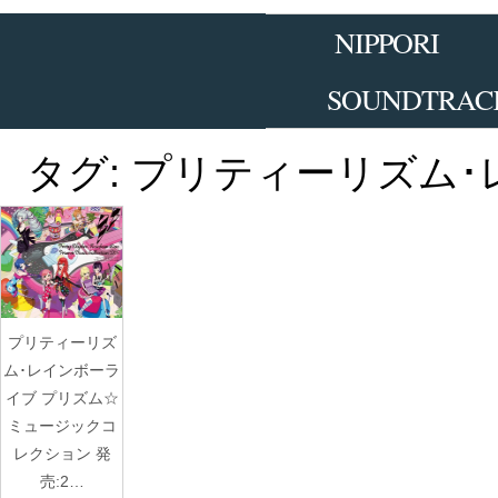
Skip
to
NIPPORI
the
content
SOUNDTRAC
タグ:
プリティーリズム･
プリティーリズ
ム･レインボーラ
イブ プリズム☆
ミュージックコ
レクション 発
売:2…