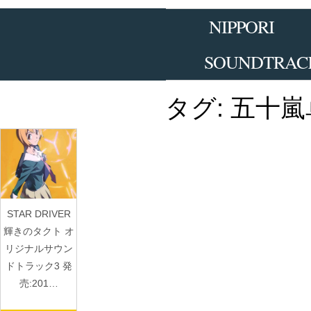
Skip
to
NIPPORI
the
content
SOUNDTRAC
タグ:
五十嵐
STAR DRIVER
輝きのタクト オ
リジナルサウン
ドトラック3 発
売:201…