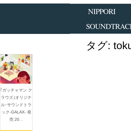
Skip
to
NIPPORI
the
content
SOUNDTRAC
タグ:
tok
｢ガッチャマン ク
ラウズ｣オリジナ
ル･サウンドトラ
ック-GALAX- 発
売:20…