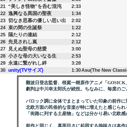
21
“美しき怪物”を呑む混沌
2:33
22
逸興なる異国の聖夜
1:34
23
切なき思慕の優しい思い出
2:02
24
束の間の生誕祭
1:22
25
隔たりの連結
2:12
26
先見されし嵐
2:12
27
見えぬ聖母の慈愛
3:00
28
小さな母の大いなる生
2:53
29
永遠に繋がれし絆
3:28
30
unity(TVサイズ)
1:30
Asu(The New Classi
難波日登志監督、桜庭一樹原作アニメ「GOSICK
劇判は中川幸太郎氏が続投。ちなみに、毎度のご
バロック調に全体でまとまっていた印象の前作に
北欧方面の民俗的な音楽が特に増えたと感じられ
「街路に列する土産物」などは分かり易い北欧感
前作と同じく、真面目さに起因する地味さは本作