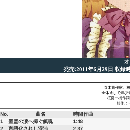
オ
発売:2011年6月29日 収録
直木賞作家、桜
全体通して煌び
桜庭一樹作詞
前作よ
No.
曲名
時間
作曲
1
聖霊の涙へ捧ぐ鎮魂
1:48
2
言語化されし混沌
2:37