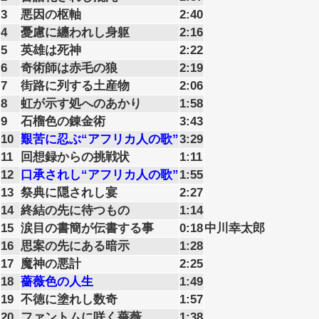
3
悪因の枢軸
2:40
4
憂慮に纏われし身躯
2:16
5
英雄は死神
2:22
6
奇術師は赤毛の狼
2:19
7
街路に列する土産物
2:06
8
虹が示す処へのあかり
1:58
9
石榴色の錬金術
3:43
10
艱苦に忍ぶ“アフリカ人の歌”
3:29
11
回想録からの挑戦状
1:11
12
口承されし“アフリカ人の歌”
1:55
13
祭典に隠されし宴
2:27
14
終結の先に待つもの
1:14
15
涙目の書簡が伝書する事
0:18
中川幸太郎
16
思案の先にある暗示
1:28
17
魔神の悪計
2:25
18
薔薇色の人生
1:49
19
不徳に塗れし数奇
1:57
20
ファントムに咲く薔薇
1:38