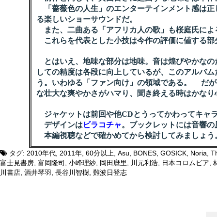
「薔薇色の人生」のエンターテインメント感は正
る楽しいショーサウンドだ。
また、二曲ある「アフリカ人の歌」も桜庭氏によ
これらを代表とした小技は今作の評価に値する部
とはいえ、地味な部分は地味。音は煌びやかなのだ
しての精度は各段に向上しているが、このアルバム
う。いわゆる「ファン向け」の領域である。 だが
な壮大な爽やかさがハマり、聞き終える時はかなり
ジャケットは前回や他CDとうってかわってキャ
デザインは
ビラコチャ
。ブックレットには音響の
本編視聴などで確かめてから検討してみましょう
タグ:
2010年代
,
2011年
,
60分以上
,
Asu
,
BONES
,
GOSICK
,
Noria
,
T
富士見書房
,
富岡隆司
,
小峰理紗
,
岡田麿里
,
川元利浩
,
日本コロムビア
,
川書店
,
酒井琴羽
,
長谷川智樹
,
難波日登志