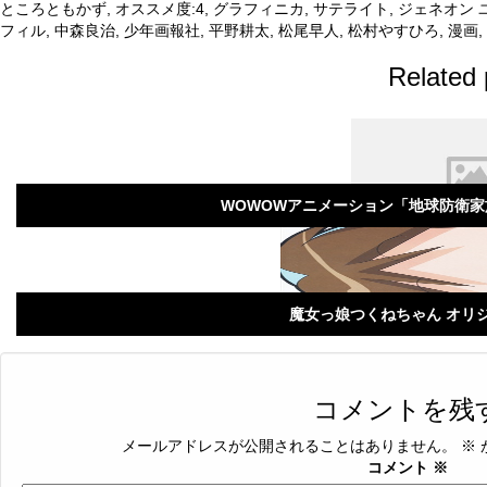
ところともかず
,
オススメ度:4
,
グラフィニカ
,
サテライト
,
ジェネオン 
フィル
,
中森良治
,
少年画報社
,
平野耕太
,
松尾早人
,
松村やすひろ
,
漫画
,
Related 
WOWOWアニメーション「地球防衛
魔女っ娘つくねちゃん オリ
コメントを残
メールアドレスが公開されることはありません。
※
コメント
※