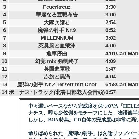
3
Feuerkreuz
3:30
4
華麗なる宣戦布告
3:00
5
大隊兵諸君
2:54
6
魔弾の射手 Nr.9
6:52
7
MILLENNIUM
3:02
8
死臭風と血飛沫
4:00
9
進軍序曲
4:01
Carl Mar
10
幻覚 mix 強制終了
4:09
11
英国進軍歌
1:47
12
赤旗と黒渦
4:04
13
魔弾の射手 Nr.2 Terzett mit Chor
6:58
Carl Mar
14
ボーナス･トラック(北春日部老人会音頭)
0:57
中々遅いペースながら完成度を保つOVA「HELLS
ナチス、即ち少佐側をモチーフにした、物語後半
しかし、BOX特典。CD自体の完成度は非常に高
散りばめられた「魔弾の射手」は勿論リップバー