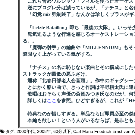
これら含めワルシャワ・フィルを使ったオーケス
逆にプログレ分は減っているが、「ナチス」と名
「幻覚 mix 強制終了」なんかは珍しくブラスが
「Letzte Bataillon」即ち「最後の大隊」。
鬼気迫るような行進を感じるオーケストレーショ
る。。
「魔弾の射手」の編曲や「MILLENNIUM」も
際限なく上がっている気がする。
「ナチス」の名に恥じない楽曲とその構成にした
ストラックが最低の悪ふざけ。
通称「北春日部老人会音頭」。作中のギャグシー
とにかく酷い曲で、きっと作詞は平野耕太氏に違
歌唱はおそらく声優の斎賀みつき氏なのだが、何
詳しくは
ここ
を参照。ひどすぎるが、これが「HEL
特典なのが惜しすぎる。単品ならば即買必至の傑
本編も欲しい！という人がいるならば、是非ともこ
タグ:
2000年代
,
2008年
,
60分以下
,
Carl Maria Friedrich Ernst von 