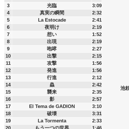
3
光臨
3:09
4
真実の瞬間
2:32
5
La Estocade
2:41
6
夜明け
2:19
7
想い
1:52
8
出現
2:19
9
咆哮
2:27
10
出撃
2:15
11
攻撃
1:56
12
発進
1:56
13
行進
2:12
14
蟲
2:42
池
15
襲来
2:35
16
影
2:57
17
El Tema de GADION
3:10
18
破壊
3:31
19
La Tormenta
2:33
20
もう一つの世界
1:46