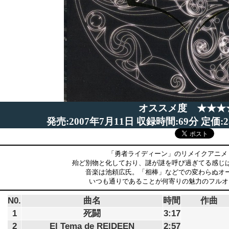
オススメ度 ★★★
発売:2007年7月11日 収録時間:69分 定価:28
「勇者ライディーン」のリメイクアニメ「R
殆ど別物と化しており、謎が謎を呼び過ぎてる感じ
音楽は池頼広氏。「相棒」などでの変わらぬオ
いつも通りであることが何寄りの魅力のフルオ
N0.
曲名
時間
作曲
1
死闘
3:17
2
El Tema de REIDEEN
2:57