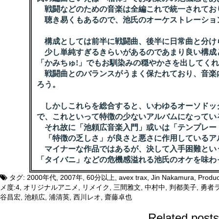
戦闘などのための音楽は全編これで統一されてお
聴き易くもあるので、池氏のオーケストレーショ
構成としては前半に戦闘曲、後半に日常曲と分け
少し単純すぎるきらいがあるのであまり良い構成
「かみちゅ!」でもお馴染みの穏やかさを出してく
戦闘曲とのバランスがうまく保たれており、音楽
ろう。
しかしこれらを総合すると、いわゆるオーソドッ
で、これといって特徴の少ないアルバムになってい
それ故に「池頼広音楽入門」或いは「テンプレー
「特徴の乏しさ」が良さと悪さに作用しているア
マイナーな作品ではあるが、決して入手困難とい
「タイバニ」などの危機感溢れる池氏のオケを味わ
タグ:
2000年代
,
2007年
,
60分以上
,
avex trax
,
Jin Nakamura
,
Produc
メ度:4
,
オリジナルアニメ
,
リメイク
,
三間雅文
,
中村中
,
判都美子
,
勇者
谷昌宏
,
池頼広
,
浦清英
,
西川レオ
,
齋藤卓也
Related posts