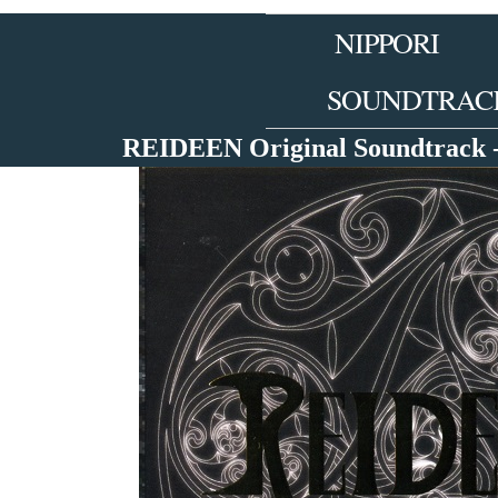
Skip
to
NIPPORI
the
content
SOUNDTRAC
REIDEEN Original Soundtrack 