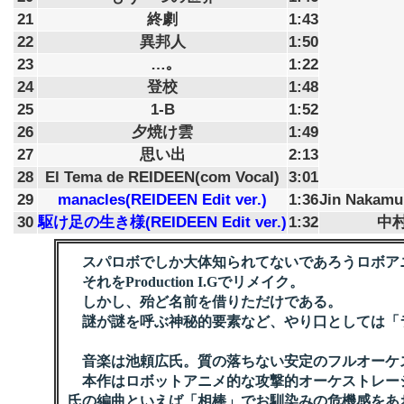
21
終劇
1:43
22
異邦人
1:50
23
…｡
1:22
24
登校
1:48
25
1-B
1:52
26
夕焼け雲
1:49
27
思い出
2:13
28
El Tema de REIDEEN(com Vocal)
3:01
29
manacles(REIDEEN Edit ver.)
1:36
Jin Nakamu
30
駆け足の生き様(REIDEEN Edit ver.)
1:32
中
スパロボでしか大体知られてないであろうロボア
それをProduction I.Gでリメイク。
しかし、殆ど名前を借りただけである。
謎が謎を呼ぶ神秘的要素など、やり口としては「
音楽は池頼広氏。質の落ちない安定のフルオーケ
本作はロボットアニメ的な攻撃的オーケストレー
氏の編曲といえば「相棒」でお馴染みの危機感をあ