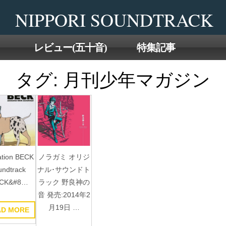
Skip
NIPPORI SOUNDTRACK
to
the
content
レビュー(五十音)
特集記事
タグ:
月刊少年マガジン
ation BECK
ノラガミ オリジ
undtrack
ナル･サウンドト
ECK&#8…
ラック 野良神の
音 発売:2014年2
月19日 …
AD MORE