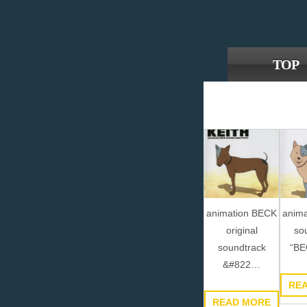
TOP
animation BECK
anim
original
so
soundtrack
“B
&#822…
RE
READ MORE