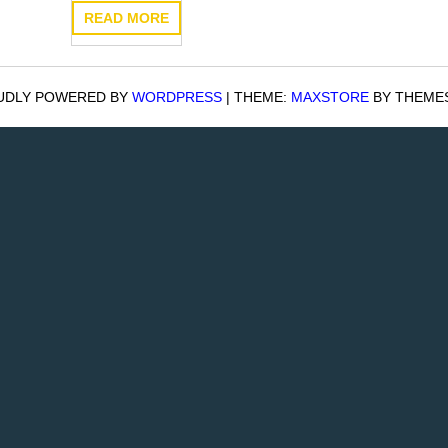
READ MORE
UDLY POWERED BY
WORDPRESS
|
THEME:
MAXSTORE
BY THEME