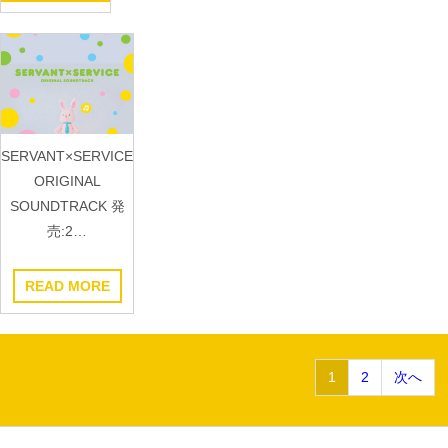
SERVANT×SERVICE
ORIGINAL
SOUNDTRACK 発
売:2…
READ MORE
投
1
2
次へ
稿
の