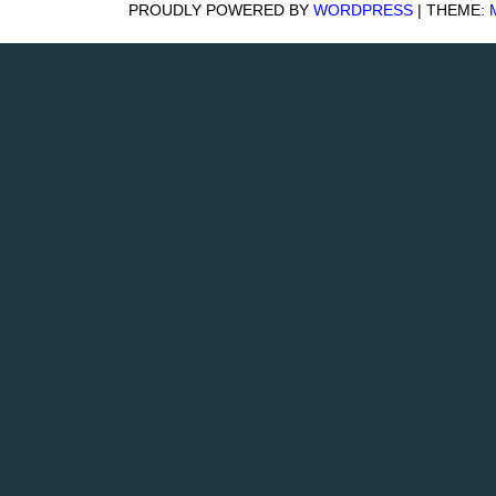
PROUDLY POWERED BY
WORDPRESS
|
THEME:
ペ
ー
ジ
送
り