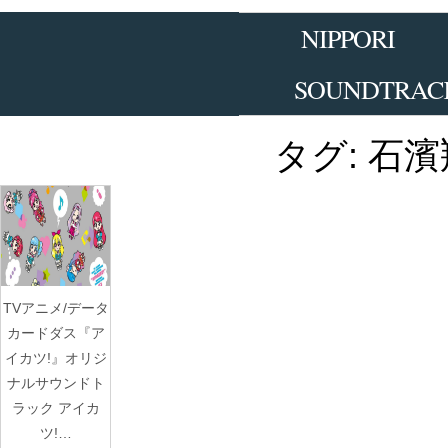
Skip
to
NIPPORI
the
content
SOUNDTRAC
タグ:
石濱
TVアニメ/データ
カードダス『ア
イカツ!』オリジ
ナルサウンドト
ラック アイカ
ツ!…