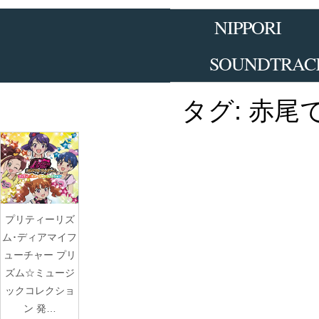
Skip
to
NIPPORI
the
content
SOUNDTRAC
タグ:
赤尾
プリティーリズ
ム･ディアマイフ
ューチャー プリ
ズム☆ミュージ
ックコレクショ
ン 発…