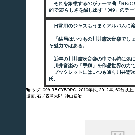
それを象徴するのがテーマ曲「RE:C
的でSFらしさを醸し出す「009」のテ
日常用のジャズもうまくアルバムに溶
「結局はいつもの川井憲次音楽でしょ
そ魅力ではある。
近年の川井憲次音楽の中でも特に気に
川井音楽の「手癖」を作品世界の力で
ブックレットにはいつも通り川井憲次
氏。
タグ:
009 RE:CYBORG
,
2010年代
,
2012年
,
60分以上
漫画
,
石ノ森章太郎
,
神山健治