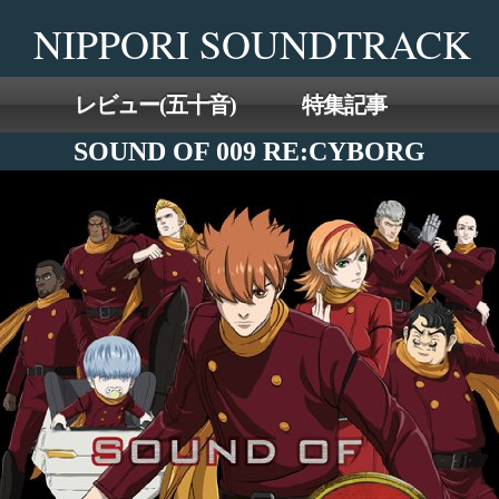
Skip
NIPPORI SOUNDTRACK
to
the
content
レビュー(五十音)
特集記事
SOUND OF 009 RE:CYBORG