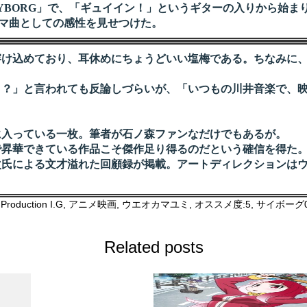
YBORG」で、「ギュイイン！」というギターの入りから始ま
ーマ曲としての感性を見せつけた。
け込めており、耳休めにちょうどいい塩梅である。ちなみに、
？」と言われても反論しづらいが、「いつもの川井音楽で、映
入っている一枚。筆者が石ノ森ファンなだけでもあるが。
昇華できている作品こそ傑作足り得るのだという確信を得た
氏による文才溢れた回顧録が掲載。アートディレクションはウ
,
Production I.G
,
アニメ映画
,
ウエオカマユミ
,
オススメ度:5
,
サイボーグ0
Related posts