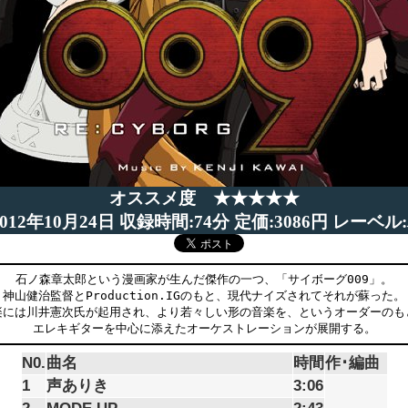
オススメ度 ★★★★★
012年10月24日 収録時間:74分 定価:3086円 レーベ
石ノ森章太郎という漫画家が生んだ傑作の一つ、「サイボーグ009」。
神山健治監督とProduction.IGのもと、現代ナイズされてそれが蘇った。
楽には川井憲次氏が起用され、より若々しい形の音楽を、というオーダーのも
エレキギターを中心に添えたオーケストレーションが展開する。
N0.
曲名
時間
作･編曲
1
声ありき
3:06