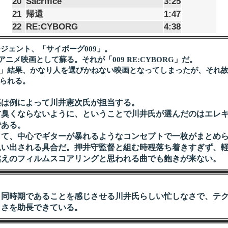
20
Sacrifice
3:25
21
帰還
1:47
22
RE:CYBORG
4:38
ジェント、「サイボーグ009」。
メ映画として蘇る。それが「009 RE:CYBORG」だ。
」結果、かなり人を選びかねない映画となってしまったが、それ故
られる。
は例によって川井憲次氏が担当する。
臭くならないように、ということで川井氏が選んだのはエレキ
である。
て、中心でギターが暴れるようなコンセプトで一枚がまとめら
思い出される具合だ。押井守監督と組む時程落ち着きすぎず、
越えのフィルムスコアリングと思われる曲でも飽きが来ない。
同時期であることを感じさせる川井氏らしい忙しなさで、テク
クさを助長できている。