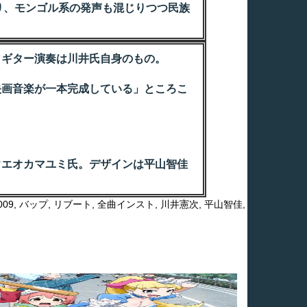
り、モンゴル系の発声も混じりつつ民族
ギター演奏は川井氏自身のもの。
画音楽が一本完成している」ところこ
。
エオカマユミ氏。デザインは平山智佳
09
,
バップ
,
リブート
,
全曲インスト
,
川井憲次
,
平山智佳
,