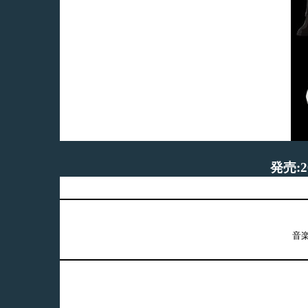
発売:2
音