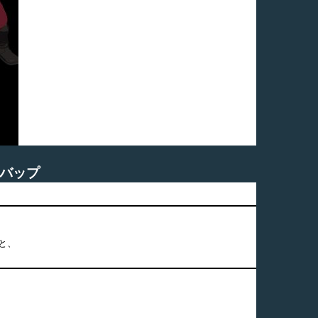
ル:バップ
と、