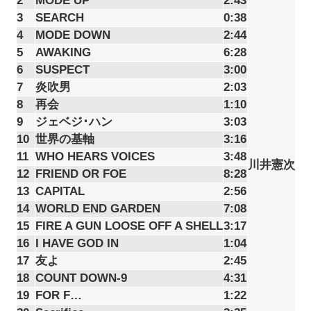
2
MODE UP
2:43
3
SEARCH
0:38
4
MODE DOWN
2:44
5
AWAKING
6:28
6
SUSPECT
3:00
7
炎吹男
2:03
8
再会
1:10
9
ジェベジ･ハン
3:03
10
世界の基軸
3:16
11
WHO HEARS VOICES
3:48
川井憲次
12
FRIEND OR FOE
8:28
13
CAPITAL
2:56
14
WORLD END GARDEN
7:08
15
FIRE A GUN LOOSE OFF A SHELL
3:17
16
I HAVE GOD IN
1:04
17
友よ
2:45
18
COUNT DOWN-9
4:31
19
FOR F…
1:22