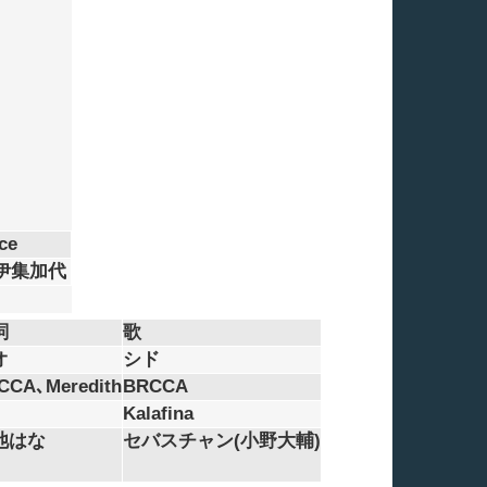
ce
伊集加代
詞
歌
オ
シド
CCA､Meredith
BRCCA
Kalafina
池はな
セバスチャン(小野大輔)