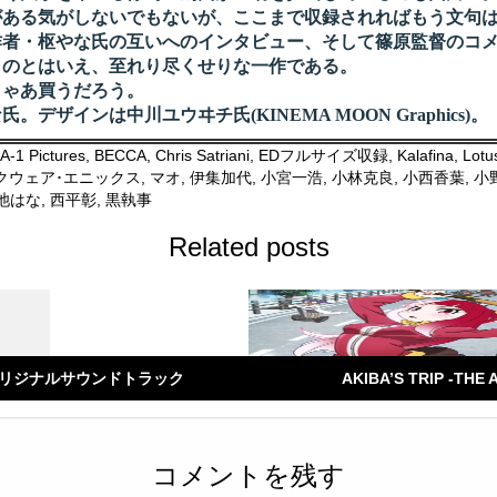
ある気がしないでもないが、ここまで収録されればもう文句
者・枢やな氏の互いへのインタビュー、そして篠原監督のコ
のとはいえ、至れり尽くせりな一作である。
りゃあ買うだろう。
インは中川ユウヰチ氏(KINEMA MOON Graphics)。
A-1 Pictures
,
BECCA
,
Chris Satriani
,
EDフルサイズ収録
,
Kalafina
,
Lotu
クウェア･エニックス
,
マオ
,
伊集加代
,
小宮一浩
,
小林克良
,
小西香葉
,
小
池はな
,
西平彰
,
黒執事
Related posts
オリジナルサウンドトラック
AKIBA’S TRIP -
コメントを残す