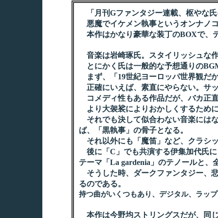
「月刊Gファンタジー連載、枢やな氏
悪魔でイケメン執事というオンナノコの理
本作はかなり豪華な装丁のBOXで、デ
音楽は岩崎琢氏。スタイリッシュな作
とにかく氏は一般的な予想通りのBG
まず、「19世紀ヨーロッパ世界観だ
正確にいえば、素直にやらない。サッ
コメディ性もある作品だが、バカ正直
より大袈裟によりおかしくするためにかの
それでも決して似合わない音楽にはならない
ば、「黒執事」の骨子となる。
それ以外にも「魔笛」など、クラシッ
後に「C」でも共演する伊集加代氏によ
テーマ「La gardenia」のテノ
そうした時、ダークファンタジー、悲
るのである。
持つ曲がいくつもあり、デジタル、ラップ
本作は今野均ストリングスだが、同じ