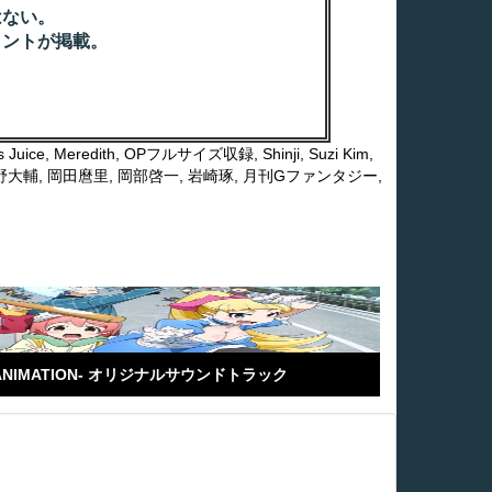
はない。
メントが掲載。
s Juice
,
Meredith
,
OPフルサイズ収録
,
Shinji
,
Suzi Kim
,
野大輔
,
岡田麿里
,
岡部啓一
,
岩崎琢
,
月刊Gファンタジー
,
THE ANIMATION- オリジナルサウンドトラック