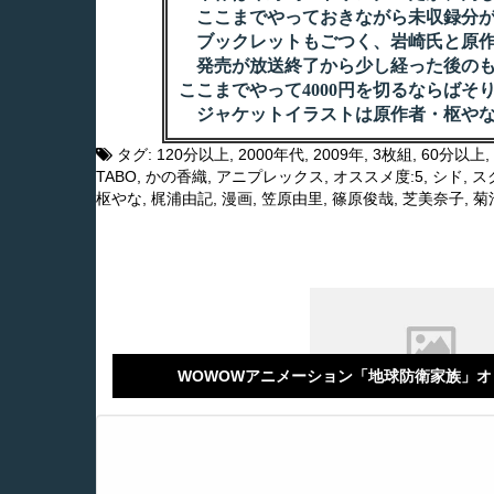
ここまでやっておきながら未収録分が
ブックレットもごつく、岩崎氏と原作
発売が放送終了から少し経った後のも
ここまでやって4000円を切るならばそ
ジャケットイラストは原作者・枢やな氏。デザ
タグ:
120分以上
,
2000年代
,
2009年
,
3枚組
,
60分以上
,
TABO
,
かの香織
,
アニプレックス
,
オススメ度:5
,
シド
,
ス
枢やな
,
梶浦由記
,
漫画
,
笠原由里
,
篠原俊哉
,
芝美奈子
,
菊
WOWOWアニメーション「地球防衛家族」