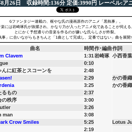
9年8月26日 収録時間:136分 定価:3990円 レーベル:
Gファンタジー連載の、枢やな氏の漫画原作のアニメ「黒執事」。
音楽には岩崎琢氏が抜擢され、かなり力が入ったアニメ化であることが伺える
とにかく予想通りの音楽を作るのが嫌いな氏らしさが炸裂。
執事」に合いながらもきちんと「1曲として完成し、定番ではない」曲を展開
曲名
時間
作･編曲
作詞
am Clavem
1:31
岩崎琢
小西香
gue
0:10
ゃんに紅茶とスコーンを
2:48
asen!
2:29
かの香
rdenia
3:25
かの香
たるもの
2:37
会の秩序
3:00
utler
3:26
n man
3:08
ark Crow Smiles
5:25
Lotus Ju
2:19