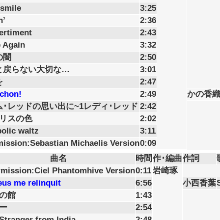
 smile
3:25
n’
2:36
vertiment
2:43
 Again
3:32
の闇
2:50
と戻らない大切な…
3:01
を
2:47
chon!
2:49
かの香
ム･レッドの思い出に~1レディ･レッド
2:42
コリスの色
2:02
bolic waltz
3:11
mission:Sebastian Michaelis Version
0:09
曲名
時間
作･編曲
作詞
rmission:Ciel Phantomhive Version
0:11
岩崎琢
eus me relinquit
6:56
小西香葉
の館
1:43
ー
2:54
Stranger from India
2:48