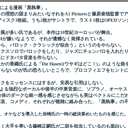
による漫画「黒執事」。
想の固まりみたいなそれをA1 Picturesと篠原俊哉監督で
ィスク3枚組。うち2枚がサントラで、ラスト1枚はOPEDソン
風が多い氏であるが、本作は19世紀ヨーロッパが舞台。
Mが嫌いなようで、それが遺憾なく発揮されている。
から、バロック・クラシックが似合う」というのをやらない。
クスソロでバロックをしたり、ジャズにチェンバロを入れた
にドタバタ音楽を作らない。
香織氏による「Die Hasen!(ウサギはどこ！)」のような曲
のが氏の恐ろしいところで、プロコフィエフをヒントにした「a d
クをエッセンスにはするが、安易な引用はしない。
る強烈なボーカルや後半の中東音楽に、ソプラノ、オーケストラ
ールと、全体のダークな統一感を感じさせながらも実はベクトルにこ
哀、コメディ、それぞれが複雑に絡み合った、「黒執事」の不
、オケなどを導入した岩崎氏の一時の総決算めいたものを感じた
く大手を率いる篠崎正嗣氏が二胡を担当しているのも面白い