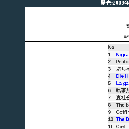
発売:200
「黒
No.
1
Nigr
2
Prolo
3
坊ち
4
Die H
5
La ga
6
執事
7
裏社
8
The b
9
Coffi
10
The D
11
Ciel