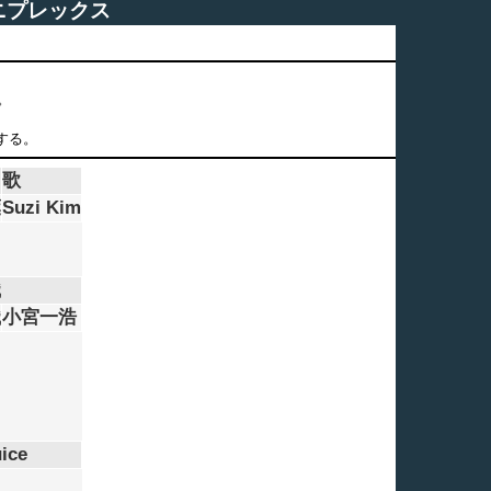
アニプレックス
。
する。
歌
葉
Suzi Kim
織
織
小宮一浩
ice