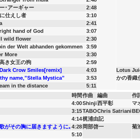
ー･アーギャー
2:48
”に仕えし者
3:10
a
2:41
right hand of God
3:07
l wild flower
2:30
bin der Welt abhanden gekommen
3:59
r More
3:30
高き女王の狗
2:59
Dark Crow Smiles[remix]
4:03
Lotus Jui
 thy name,”Stella Mystica”
3:53
かの香織
eam in the distance
5:11
時間
作曲
編曲
作
4:00
Shinji
西平彰
マ
3:15
TABO
Chris Satriani
BE
4:14
梶浦由記
歌がその胸に届きますように｡
4:28
岡部啓一
菊
5:10