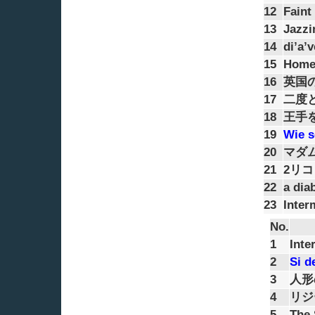
12
Faint
13
Jazzi
14
di’a’
15
Home
16
英国
17
二度
18
王手
19
Wie s
20
マダ
21
2リ
22
a dia
23
Inter
No.
1
Inte
2
Si d
3
人形
4
リジ
5
The 