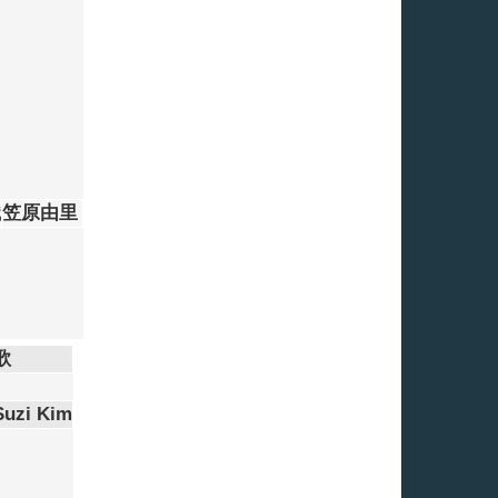
織
笠原由里
歌
Suzi Kim