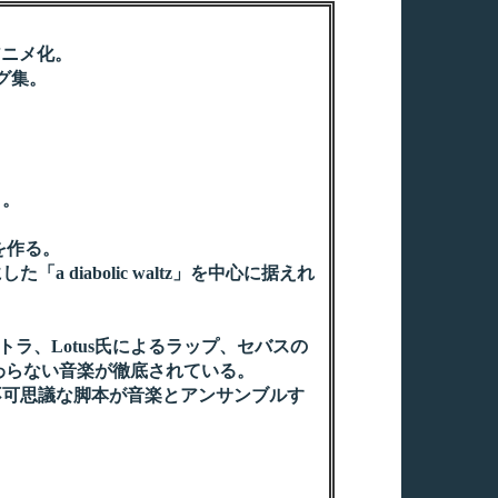
アニメ化。
グ集。
り。
を作る。
iabolic waltz」を中心に据えれ
、Lotus氏によるラップ、セバスの
だわらない音楽が徹底されている。
可思議な脚本が音楽とアンサンブルす
。
。