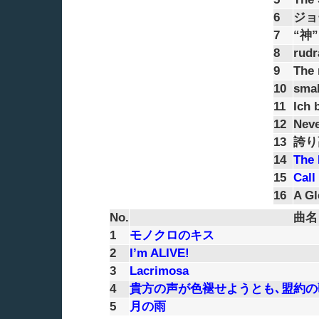
6
ジョ
7
“神
8
rudr
9
The 
10
smal
11
Ich 
12
Neve
13
誇り
14
The 
15
Call
16
A Gl
No.
曲名
1
モノクロのキス
2
I’m ALIVE!
3
Lacrimosa
4
貴方の声が色褪せようとも､盟約の
5
月の雨