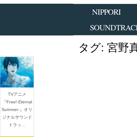
Skip
to
NIPPORI
the
content
SOUNDTRAC
タグ:
宮野
TVアニメ
『Free!-Eternal
Summer-』オリ
ジナルサウンド
トラッ…