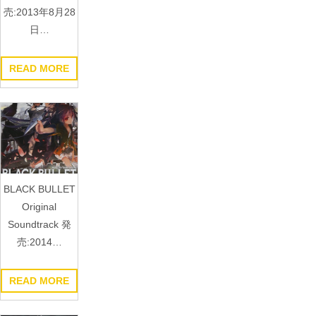
売:2013年8月28
日…
READ MORE
BLACK BULLET
Original
Soundtrack 発
売:2014…
READ MORE