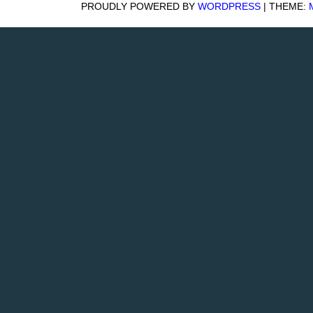
PROUDLY POWERED BY
WORDPRESS
|
THEME:
ペ
ー
ジ
送
り