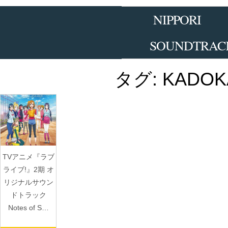
Skip
to
NIPPORI
the
content
SOUNDTRAC
タグ:
KADOK
TVアニメ『ラブ
ライブ!』2期 オ
リジナルサウン
ドトラック
Notes of S…