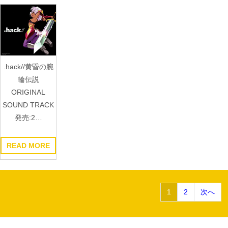
.hack//黄昏の腕
輪伝説
ORIGINAL
SOUND TRACK
発売:2…
READ MORE
投
1
2
次へ
稿
の