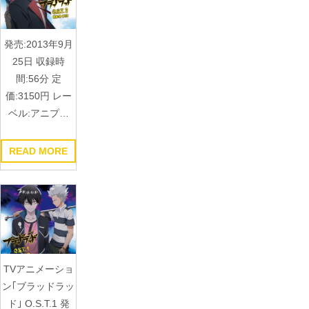
発売:2013年9月
25日 収録時
間:56分 定
価:3150円 レー
ベル:アニプ…
READ MORE
TVアニメーショ
ン｢ブラッドラッ
ド｣ O.S.T.1 発