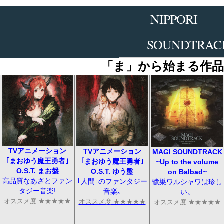
Skip
to
NIPPORI
the
content
SOUNDTRAC
「ま」から始まる作
TVアニメーション
TVアニメーション
MAGI SOUNDTRACK
｢まおゆう魔王勇者｣
｢まおゆう魔王勇者｣
~Up to the volume
O.S.T. まお盤
O.S.T. ゆう盤
on Balbad~
高品質なあざとファン
｢人間｣のファンタジー
鷺巣ワルシャワは珍し
タジー音楽!
音楽｡
い。
オススメ度 ★★★★★
オススメ度 ★★★★★
オススメ度 ★★★★★