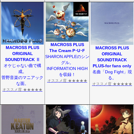
MACROSS PLUS
MACROSS PLUS
MACROSS PLUS
The Cream P･U･F
ORIGINAL
ORIGINAL
SHARON APPLEのシン
SOUNDTRACK Ⅱ
SOUNDTRACK
グル。
オケじゃない曲で構
PLUS-for fans only
INFORMATION HIGH
成。
名曲「Dog Fight」現
を収録！
菅野音楽のマニアック
る。
オススメ度 ★★★★★
な面。
オススメ度 ★★★★★
オススメ度 ★★★★★