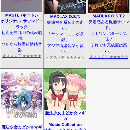
MASTERキートン
MADLAX O.S.T.2
MADLAX O.S.T.
オリジナル･サウンドト
安定感ある梶浦サウン
梶浦福音系音楽の走
ラック
ド。
り。
初期蓜島邦明の代表劇
若干ワンパターン気
「ヤンマーニ」が収
判。
味？
録。
ひたすら旅番組情緒音
それでも完成度は高
アジア情緒音楽が多
楽。
い。
い。
オススメ度 ★★★★★
オススメ度 ★★★☆☆
オススメ度 ★★★★☆
魔法少女まどか☆マギ
カ
Music Collection
魔法少女まどか☆マギ